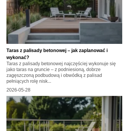
Taras z palisady betonowej – jak zaplanować i
wykonać?
Taras z palisady betonowej najczęściej wykonuje się
jako taras na gruncie – z podniesioną, dobrze
zagęszczoną podbudową i obwódką z palisad
pełniących rolę nisk...
2026-05-28