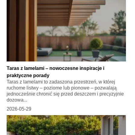
Taras z lamelami – nowoczesne inspiracje i
praktyczne porady
Taras z lamelami to zadaszona przestrzeń, w której
ruchome listwy – poziome lub pionowe – pozwalają
jednocześnie chronić się przed deszczem i precyzyjnie
dozowa...
2026-05-29