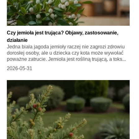
Czy jemioła jest trująca? Objawy, zastosowanie,
działanie
Jedna biała jagoda jemioły raczej nie zagrozi zdrowiu
dorosłej osoby, ale u dziecka czy kota może wywołać
poważne zatrucie. Jemioła jest rośliną trującą, a toks...
2026-05-31