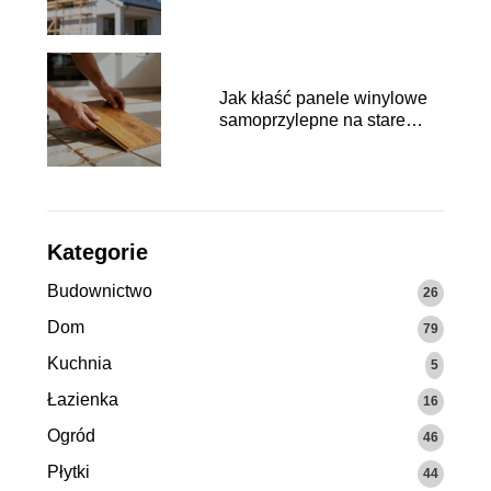
kosztuje?
Jak kłaść panele winylowe
samoprzylepne na stare
płytki?
Kategorie
Budownictwo
26
Dom
79
Kuchnia
5
Łazienka
16
Ogród
46
Płytki
44